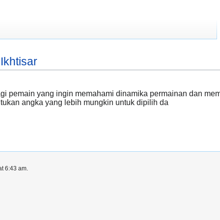
Ikhtisar
g bagi pemain yang ingin memahami dinamika permainan dan mem
kan angka yang lebih mungkin untuk dipilih da
at 6:43 am.